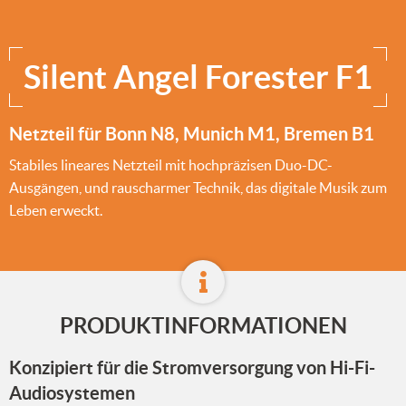
Silent Angel Forester F1
Netzteil für Bonn N8, Munich M1, Bremen B1
Stabiles lineares Netzteil mit hochpräzisen Duo-DC-
Ausgängen, und rauscharmer Technik, das digitale Musik zum
Leben erweckt.
PRODUKTINFORMATIONEN
Konzipiert für die Stromversorgung von Hi-Fi-
Audiosystemen