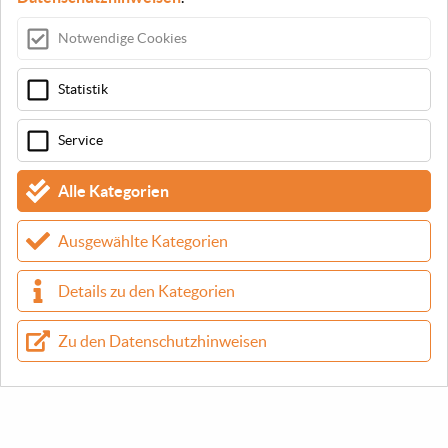
kondensierend)
Notwendige Cookies
Lagerung: 5% ~ 95% RH (nicht
kondensierend)
Statistik
Abmessungen
155 mm (B) x 115 mm (T) x 58 mm (H)
Service
Gewicht
1,3 kg
Alle Kategorien
EAN
6972639270700
Ausgewählte Kategorien
Details zu den Kategorien
Zu den Datenschutzhinweisen